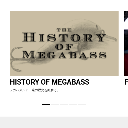
HISTORY OF MEGABASS
F
メガバスルアー達の歴史を紐解く。