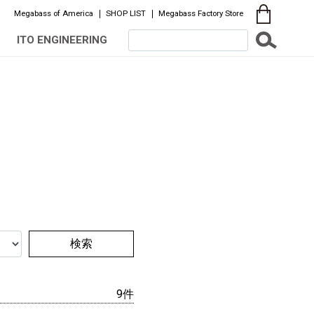
Megabass of America
SHOP LIST
Megabass Factory Store
ITO ENGINEERING
検索
9件