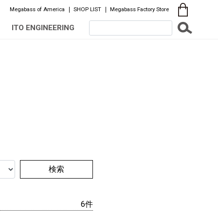
Megabass of America
SHOP LIST
Megabass Factory Store
ITO ENGINEERING
検索
6件