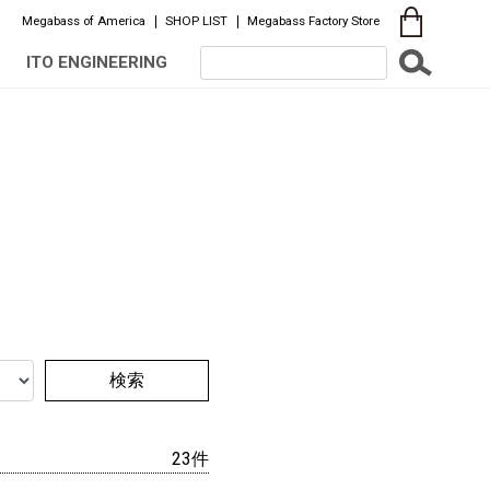
Megabass of America
SHOP LIST
Megabass Factory Store
ITO ENGINEERING
検索
23件