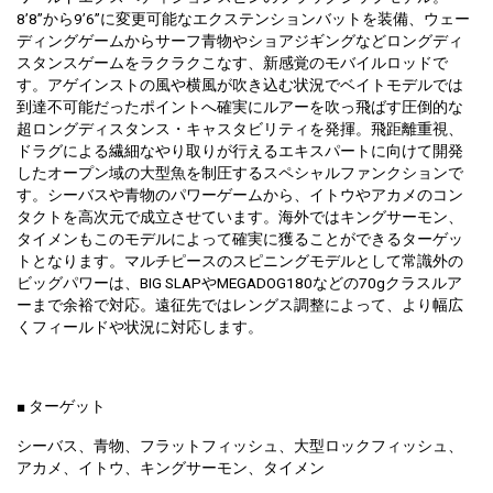
8’8”から9’6”に変更可能なエクステンションバットを装備、ウェー
ディングゲームからサーフ青物やショアジギングなどロングディ
スタンスゲームをラクラクこなす、新感覚のモバイルロッドで
す。アゲインストの風や横風が吹き込む状況でベイトモデルでは
到達不可能だったポイントへ確実にルアーを吹っ飛ばす圧倒的な
超ロングディスタンス・キャスタビリティを発揮。飛距離重視、
ドラグによる繊細なやり取りが行えるエキスパートに向けて開発
したオープン域の大型魚を制圧するスペシャルファンクションで
す。シーバスや青物のパワーゲームから、イトウやアカメのコン
タクトを高次元で成立させています。海外ではキングサーモン、
タイメンもこのモデルによって確実に獲ることができるターゲッ
トとなります。マルチピースのスピニングモデルとして常識外の
ビッグパワーは、BIG SLAPやMEGADOG180などの70gクラスルア
ーまで余裕で対応。遠征先ではレングス調整によって、より幅広
くフィールドや状況に対応します。
■ ターゲット
シーバス、青物、フラットフィッシュ、大型ロックフィッシュ、
アカメ、イトウ、キングサーモン、タイメン