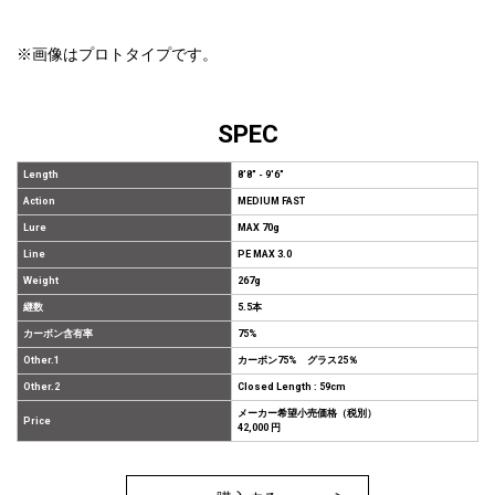
※画像はプロトタイプです。
SPEC
Length
8'8" - 9'6"
Action
MEDIUM FAST
Lure
MAX 70g
Line
PE MAX 3.0
Weight
267g
継数
5.5本
カーボン含有率
75%
Other.1
カーボン75% グラス25％
Other.2
Closed Length : 59cm
メーカー希望小売価格（税別）
Price
42,000 円