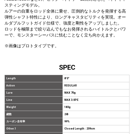
スティングモデル。
ルアーの自重をロッド全体に乗せ、圧倒的なトルクを発揮する高
弾性シャフト特性により、ロングキャスタビリティを実現。オー
ルダブルフットガイド仕様で、強度と剛性をアップしました。
ロッドを極限まで絞り込んでもなお発揮されるハイトルクとパワ
ーで、モンスターシーバスに怯むことなく立ち向かえます。
※画像はプロトタイプです。
SPEC
Length
8'0"
Action
REGULAR
Lure
MAX 70g
Line
MAX 3.0PE
Weight
183g
継数
2本
カーボン含有率
99%
Other.1
Closed Length : 209cm