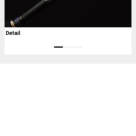
Detail
E