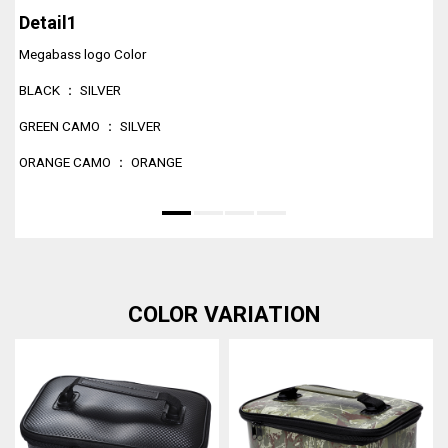
Detail1
D
Megabass logo Color
BLACK ： SILVER
GREEN CAMO ： SILVER
ORANGE CAMO ： ORANGE
COLOR VARIATION