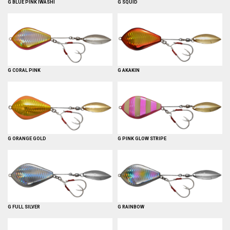
G BLUE PINK IWASHI
G SQUID
G CORAL PINK
G AKAKIN
G ORANGE GOLD
G PINK GLOW STRIPE
G FULL SILVER
G RAINBOW