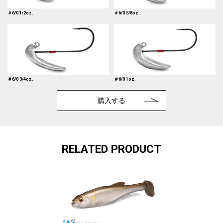
＃6/0 1/2oz.
＃6/0 5/8oz.
＃6/0 3/4oz.
＃6/0 1oz.
購入する
RELATED PRODUCT