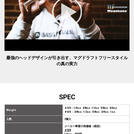
最強のヘッドデザインが引き出す、マグドラフトフリースタイル
の真の実力
SPEC
＃5/0：1/4oz. 3/8oz. 1/2oz. 5/8oz. 3/4oz.
Weight
＃6/0： 3/8oz. 1/2oz. 5/8oz. 3/4oz. 1oz.
入数
2個入
メーカー希望小売価格（税別）
＃5/0