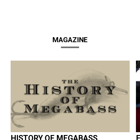
MAGAZINE
HISTORY OF MEGABASS
F