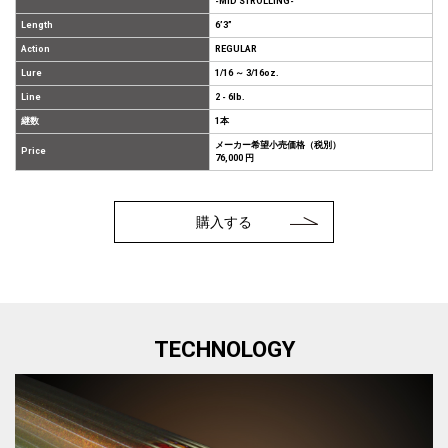
-MID STROLLING-
Length
6’3”
Action
REGULAR
Lure
1/16 ～ 3/16oz.
Line
2 - 6lb.
継数
1本
メーカー希望小売価格（税別）
Price
76,000 円
購入する
TECHNOLOGY