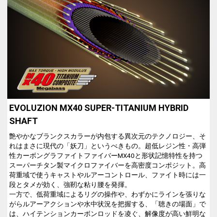
EVOLUZION MX40 SUPER-TITANIUM HYBRID
E
SHAFT
艶やかなブランクスカラーが内包する異次元のテクノロジー、そ
れはまさに現代の「妖刀」というべきもの。超低レジン性・高弾
性カーボングラファイトファイバーMX40と形状記憶特性を持つ
スーパーチタン製マイクロファイバーを高密度コンポジット。高
荷重域で使うキャストやルアーコントロール、ファイト時には一
段とタメが効く、強靭な粘り腰を発揮。
一方で、低荷重域によるリグの操作や、わずかにラインを張りな
がらルアーアクションや水中状況を把握する、「聴きの場面」で
は、ハイテンションカーボンロッドを凌ぐ、解像度が高い鮮明な