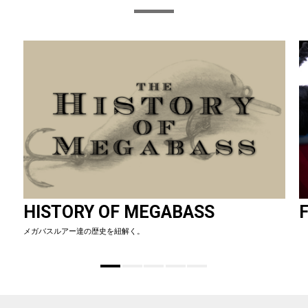
HISTORY OF MEGABASS
F
メガバスルアー達の歴史を紐解く。