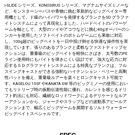
I-SLIDE シリーズ、KONOSIRUS シリーズ、マグナムサイズミノーな
ど、モンスターシーバスや青物に挑む革新的なビッグベイター専
用機として、ド級のハイパワーを発揮するブランクを5D グラファ
イトシステムによって具現化しました。ハードベイトのパワーゲ
ームを軸として、大型のソイやアコウなどに挑む40gオーバーのシ
ンカーを使用したソフトベイトのボトムゲームにも果敢に対応
し、100g超のビッグベイトを一日中投げ倒せる快適な操作性を実
現しています。張りのあるブランクと柔軟なファストティップセ
クションは、重量級のビッグベイトを軽快にさばき、太号数のPE
ライン使用時にもバイトを弾きにくい設計です。強大な応力に対
応する５Ｄグラファイトシステムによる特異なブランクは、フル
スイングキャストができる強靭なハイテンション・ベリーと高剛
性バットを備え、重量級ルアーを楽々とロングキャスト可能で
す。KAGELOU 155F やKANATA SW 等のビッグミノーの使用におい
てもリトリーブ時の振動伝達性能に優れ、カレントを感じるドリ
フト釣法にも対応。繊細なロッドワークによるデリケートなルア
ーアクションから、ジャークやスラップなどの波動系アピールア
クションまで、幅広くビッグゲームを展開するソルトウォーター
ビッグベイトスペシャルです。