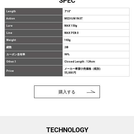
SPEC
Length
7'10"
Action
MEDIUM FAST
Lure
MAX 150g
Line
MAX PE8.0
Weight
193g
継数
2本
カーボン含有率
99%
Other.1
Closed Length : 124cm
メーカー希望小売価格（税別）
Price
55,000 円
購入する
TECHNOLOGY