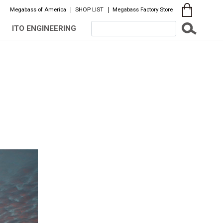
Megabass of America
SHOP LIST
Megabass Factory Store
ITO ENGINEERING