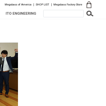
Megabass of America
SHOP LIST
Megabass Factory Store
ITO ENGINEERING