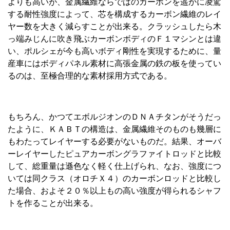
よりも高いが、金属繊維ならではのカーボンを遥かに凌駕
する耐性強度によって、芯を構成するカーボン繊維のレイ
ヤー数を大きく減らすことが出来る。クラッシュしたら木
っ端みじんに吹き飛ぶカーボンボディのＦ１マシンとは違
い、ポルシェが今も高いボディ剛性を実現するために、量
産車にはボディパネル素材に高張金属の鉄の板を使ってい
るのは、至極合理的な素材採用方式である。
もちろん、かつてエボルジオンのＤＮＡチタンがそうだっ
たように、ＫＡＢＴの構造は、金属繊維そのものも幾層に
もわたってレイヤーする必要がないものだ。結果、オーバ
ーレイヤーしたピュアカーボングラファイトロッドと比較
して、総重量は遜色なく軽く仕上げられ、なお、強度につ
いては同クラス（オロチＸ４）のカーボンロッドと比較し
た場合、およそ２０％以上もの高い強度が得られるシャフ
トを作ることが出来る。