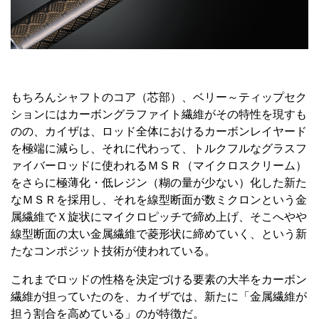
もちろんシャフトのコア（芯部）、ベリー～ティップセク
ションにはカーボングラファイト繊維がその特性を現すも
のの、カイザは、ロッド全体におけるカーボンレイヤード
を極端に減らし、それに代わって、トルクフルなグラスフ
ァイバーロッドに使われるＭＳＲ（マイクロスクリーム）
をさらに極薄化・低レジン（糊の量が少ない）化した新た
なＭＳＲを採用し、それを線型断面が数ミクロンという金
属繊維でＸ旋状にマイクロピッチで締め上げ、そこへやや
線型断面の太い金属繊維で菱形状に締めていく、という新
たなコンポジット技術が使われている。
これまでロッドの性格を決定づける要素の大半をカーボン
繊維が担っていたのを、カイザでは、新たに「金属繊維が
担う割合を高めている」のが特徴だ。