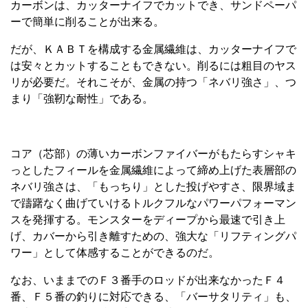
カーボンは、カッターナイフでカットでき、サンドペーパ
ーで簡単に削ることが出来る。
だが、ＫＡＢＴを構成する金属繊維は、カッターナイフで
は安々とカットすることもできない。削るには粗目のヤス
リが必要だ。それこそが、金属の持つ「ネバリ強さ」、つ
まり「強靭な耐性」である。
コア（芯部）の薄いカーボンファイバーがもたらすシャキ
っとしたフィールを金属繊維によって締め上げた表層部の
ネバリ強さは、「もっちり」とした投げやすさ、限界域ま
で躊躇なく曲げていけるトルクフルなパワーパフォーマン
スを発揮する。モンスターをディープから最速で引き上
げ、カバーから引き離すための、強大な「リフティングパ
ワー」として体感することができるのだ。
なお、いままでのＦ３番手のロッドが出来なかったＦ４
番、Ｆ５番の釣りに対応できる、「バーサタリティ」も、