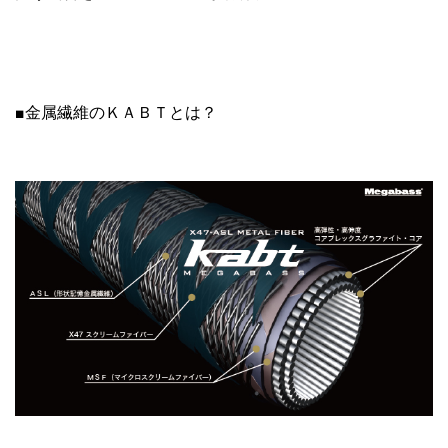
■金属繊維のＫＡＢＴとは？