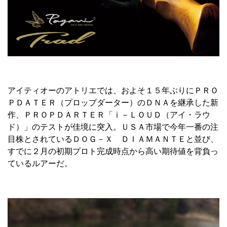
アイティオーのアトリエでは、およそ１５年ぶりにＰＲＯ
ＰＤＡＴＥＲ（プロップダーター）のＤＮＡを継承した新
作、ＰＲＯＰＤＡＲＴＥＲ「ⅰ－ＬＯＵＤ（アイ・ラウ
ド）」のテストが佳境に突入。ＵＳＡ市場で今年一番の注
目株とされているＤＯＧ－Ｘ ＤＩＡＭＡＮＴＥと並び、
すでに２月の初期プロト完成時点から高い期待値を背負っ
ているルアーだ。