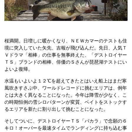
桜満開。日増しに暖かくなり、ＮＥＷカマーのテストも佳
境に突入していた矢先、吉報が飛び込んだ。先日、人気Ｔ
Ｖドラマ「相棒」の仕事を無事終えた、「デストロイヤー
ＴＳ」ブランドの相棒、俳優のＳさんが琵琶湖テストにい
よいよ復帰。
水温もいよいよ１２℃を超えてきたとはいえ船上はまだ寒
風吹きすさぶ中、ワールドレコードに挑むエリアは、例年
とは大きく異なることになった。今年は降雪が少なく、こ
の時期恒例の雪シロパターンが変質、ベイトをストックす
るエリアを新たに割り出して挑むことになった。
そしてついに、デストロイヤーＴＳ「バカラ」で念願の６
キロ！オーバーを最速タイムでランディングに持ち込む事