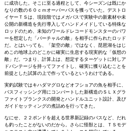
に成功した。そこに至る過程として、今シーズンは既にか
なりの数の６０ｃｍオーバーバスを獲っていた。デストロ
イヤーＴＳは、現段階ではメガバスで実験中の新素材や未
公開の新構造を先行導入してハンドメイドしている特殊な
ロッドのため、未知のワールドレコードモンスターのパワ
ーを想定した「バーチャルの敵」を相手に作られたロッド
だ。とはいっても、「架空の敵」ではなく、琵琶湖をはじ
めこの地球上のどこかに確実に生息する現実的な「仮想の
敵」だ。つまり、計算上は、想定するターゲットに対しア
ドバンテージを持ってファイトし、確実に獲り込むことを
前提とした試算の上で作っているというわけである。
実釣試験ではキハダマグロなどオフショアの魚を相手に、
バスフィッシング用にコンバートした新構造のＳＬＸグラ
ファイトブランクスの開発とハンドルユニット設計、及び
ガイドセッティングの煮詰めを行ってきた。
なにせ、２２ポンドを超える世界新記録のバスなど、だれ
も釣ったことがないのだから。さらに怪獣とは、ＴＳモデ