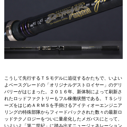
こうして先行するＴＳモデルに追従するかたちで、いよい
よベースグレードの「オリジナルデストロイヤー」のデリ
バリーがはじまった。２０１６年、新体制によって刷新さ
れたロッドファクトリーもフル稼働状態である。ＴＳシリ
ーズをはじめＡＲＭＳを手掛けるアイティオーエンジニア
リングの特殊部隊からフィードバックされた数々の最新ロ
ッドテクノロジーをついに量産化したメガバスにとって、
いよいよ「第二世紀」に踏み出すニュージェネレーション