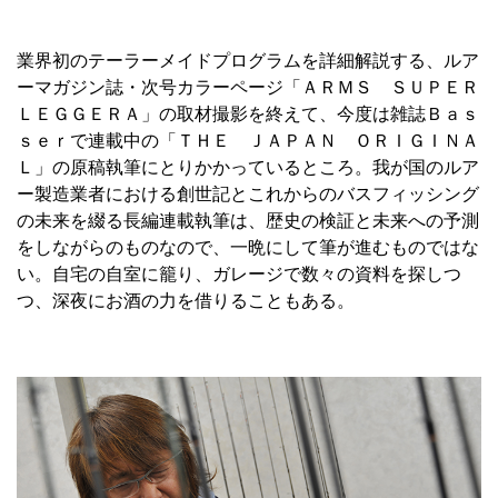
業界初のテーラーメイドプログラムを詳細解説する、ルア
ーマガジン誌・次号カラーページ「ＡＲＭＳ ＳＵＰＥＲ
ＬＥＧＧＥＲＡ」の取材撮影を終えて、今度は雑誌Ｂａｓ
ｓｅｒで連載中の「ＴＨＥ ＪＡＰＡＮ ＯＲＩＧＩＮＡ
Ｌ」の原稿執筆にとりかかっているところ。我が国のルア
ー製造業者における創世記とこれからのバスフィッシング
の未来を綴る長編連載執筆は、歴史の検証と未来への予測
をしながらのものなので、一晩にして筆が進むものではな
い。自宅の自室に籠り、ガレージで数々の資料を探しつ
つ、深夜にお酒の力を借りることもある。