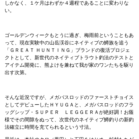
しかなく、１ケ月はわずか４週程であることに変わりな
い。
ゴールデンウィークもとうに過ぎ、梅雨前ということもあ
って、現在実験中の山岳渓谷にネイティブの鱒族を追う
「ＧＲＥＡＴ ＨＵＮＴＩＮＧ」ブランドの復活プロジェ
クトとして、新世代のネイティブトラウト釣法のテストと
アイテム開発に、熊よけを兼ねて我が家のワンたちを駆り
出す次第。
そんな近況ですが、メガバスロッドのファーストチョイス
としてデビューしたＨＹＵＧＡと、メガバスロッドのフラ
ッグシップ・ＳＵＰＥＲ ＬＥＧＧＥＲＡが絶好調！お蔭
様でその間隙をぬって、次世代のネイティブ鱒釣りの新釣
法確立に時間を充てられるという寸法。