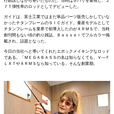
行錯誤しながら巻いたものだ。当時はネバリを重視し、２
７Ｔ弾性率のロッドとしてデビューした。
ガイドは、富士工業ではまだ単品パーツ販売しかしていな
かったチタンフレームのＳＩＣガイド。量産モデルとして
チタンフレームを業界で初導入したのがＡＲＭＳで、当時
創刊間もない頃の釣り雑誌、Ｂａｓｓｅｒでフルカラー掲
載され、話題となった。
今日の当社へと導いてくれたエポックメイキングなロッド
である。「ＭＥＧＡＢＡＳＳの名は知らなくても、Ｖ―Ｆ
ＬＡＴやＡＲＭＳなら知っている」そんな創業期。