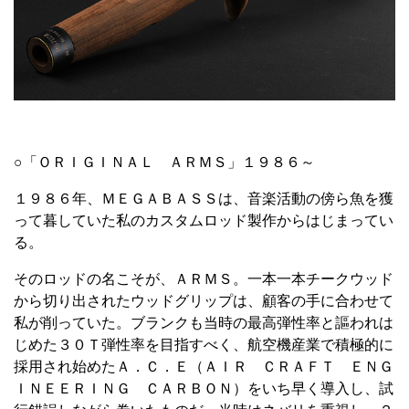
○「ＯＲＩＧＩＮＡＬ ＡＲＭＳ」１９８６～
１９８６年、ＭＥＧＡＢＡＳＳは、音楽活動の傍ら魚を獲
って暮していた私のカスタムロッド製作からはじまってい
る。
そのロッドの名こそが、ＡＲＭＳ。一本一本チークウッド
から切り出されたウッドグリップは、顧客の手に合わせて
私が削っていた。ブランクも当時の最高弾性率と謳われは
じめた３０Ｔ弾性率を目指すべく、航空機産業で積極的に
採用され始めたＡ．Ｃ．Ｅ（ＡＩＲ ＣＲＡＦＴ ＥＮＧ
ＩＮＥＥＲＩＮＧ ＣＡＲＢＯＮ）をいち早く導入し、試