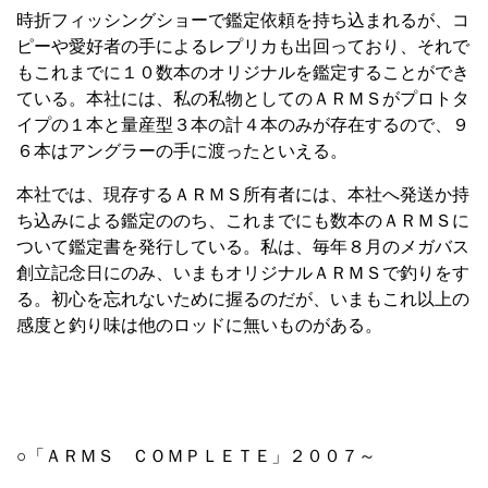
時折フィッシングショーで鑑定依頼を持ち込まれるが、コ
ピーや愛好者の手によるレプリカも出回っており、それで
もこれまでに１０数本のオリジナルを鑑定することができ
ている。本社には、私の私物としてのＡＲＭＳがプロトタ
イプの１本と量産型３本の計４本のみが存在するので、９
６本はアングラーの手に渡ったといえる。
本社では、現存するＡＲＭＳ所有者には、本社へ発送か持
ち込みによる鑑定ののち、これまでにも数本のＡＲＭＳに
ついて鑑定書を発行している。私は、毎年８月のメガバス
創立記念日にのみ、いまもオリジナルＡＲＭＳで釣りをす
る。初心を忘れないために握るのだが、いまもこれ以上の
感度と釣り味は他のロッドに無いものがある。
○「ＡＲＭＳ ＣＯＭＰＬＥＴＥ」２００７～