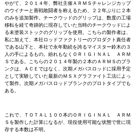
やがて、２０１４年、弊社主催ＡＲＭＳチャレンジカップ
のウイナーと善戦敢闘者を称えるため、２２年ぶりに２本
のみを追加製作。チークウッドのグリップは、数度の工場
移転を経て奇跡的に現存していた当時のチークウッドによ
る未塗装ストックのグリップを使用。こちらの製作者は、
私に加えて、本社ロッドファクトリーのプロダクト責任者
である山下と、本社で永年勤続を誇るマイスター鈴木の３
人の手によるもの。紛れもなくＯＲＩＧＩＮＡＬ ＡＲＭ
Ｓである。こちらの２０１４年製の２本のＡＲＭＳのブラ
ンクは、ＡＣＥではなく、次期メガバスロッドに採用予定
として実験していた最新のＭＳＸグラファイト工法によっ
て製作。次期メガバスロッドブランクのプロトタイプでも
ある。
これで、ＴＯＴＡＬ１００本のＯＲＩＧＩＮＡＬ ＡＲＭ
Ｓを製作した計算になるが、現役使用可能な状態で世に現
存する本数は不明。