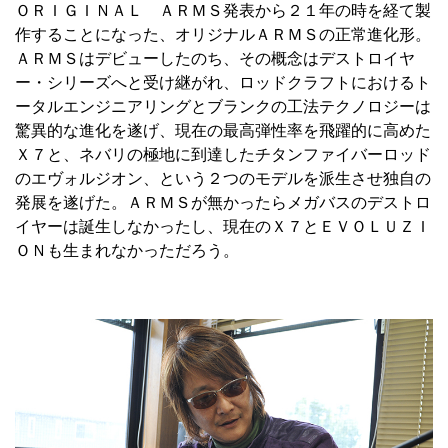
ＯＲＩＧＩＮＡＬ ＡＲＭＳ発表から２１年の時を経て製
作することになった、オリジナルＡＲＭＳの正常進化形。
ＡＲＭＳはデビューしたのち、その概念はデストロイヤ
ー・シリーズへと受け継がれ、ロッドクラフトにおけるト
ータルエンジニアリングとブランクの工法テクノロジーは
驚異的な進化を遂げ、現在の最高弾性率を飛躍的に高めた
Ｘ７と、ネバリの極地に到達したチタンファイバーロッド
のエヴォルジオン、という２つのモデルを派生させ独自の
発展を遂げた。ＡＲＭＳが無かったらメガバスのデストロ
イヤーは誕生しなかったし、現在のＸ７とＥＶＯＬＵＺＩ
ＯＮも生まれなかっただろう。