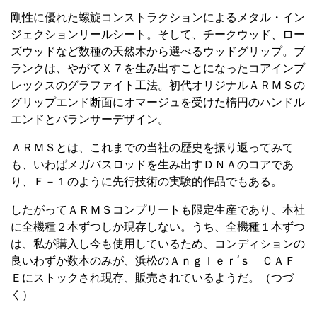
剛性に優れた螺旋コンストラクションによるメタル・イン
ジェクションリールシート。そして、チークウッド、ロー
ズウッドなど数種の天然木から選べるウッドグリップ。ブ
ランクは、やがてＸ７を生み出すことになったコアインプ
レックスのグラファイト工法。初代オリジナルＡＲＭＳの
グリップエンド断面にオマージュを受けた楕円のハンドル
エンドとバランサーデザイン。
ＡＲＭＳとは、これまでの当社の歴史を振り返ってみて
も、いわばメガバスロッドを生み出すＤＮＡのコアであ
り、Ｆ－１のように先行技術の実験的作品でもある。
したがってＡＲＭＳコンプリートも限定生産であり、本社
に全機種２本ずつしか現存しない。うち、全機種１本ずつ
は、私が購入し今も使用しているため、コンディションの
良いわずか数本のみが、浜松のＡｎｇｌｅｒ‘ｓ ＣＡＦ
Ｅにストックされ現存、販売されているようだ。（つづ
く）