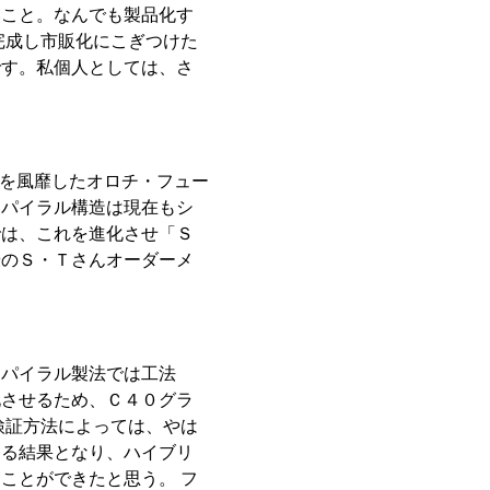
いこと。なんでも製品化す
完成し市販化にこぎつけた
です。私個人としては、さ
を風靡したオロチ・フュー
スパイラル構造は現在もシ
では、これを進化させ「Ｓ
優のＳ・Ｔさんオーダーメ
スパイラル製法では工法
化させるため、Ｃ４０グラ
検証方法によっては、やは
回る結果となり、ハイブリ
ことができたと思う。 フ