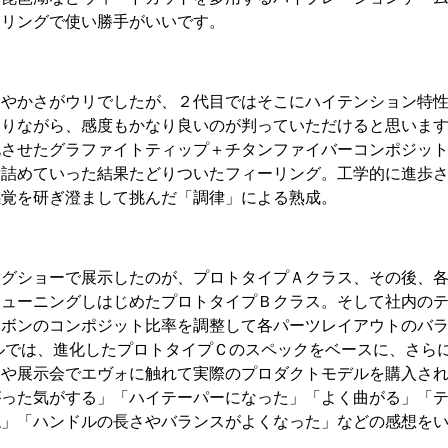
ーリングで使い勝手がいいです。
なやかさがウリでしたが、２代目ではそこにハイテンション特
りながら、感度もかなり良いのが判っていただけると思います
化させたグラファイトティップ＋チタンファイバーコンポジッ
煮詰めていった結果たどりついたフィーリング。工学的に進歩
感覚を研ぎ澄まして挑んだ「調律」による熟成。
ングショーで展示したのが、プロトタイプＡクラス、その後、
チューニングしはじめたプロトタイプＢクラス。そして社内の
ーボンのコンポジット比率を調整して各パーツレイアウトのバ
ルでは、進化したプロトタイプＣのスペックをベースに、さら
ーや展示会でエヴォに触れて実際のプロダクトモデルを購入さ
がった気がする」「ハイテーパーになった」「よく曲がる」「
ね」「ハンドルの長さやバランスがよくなった」などの感想を