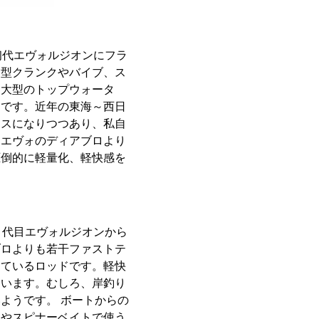
代エヴォルジオンにフラ
中型クランクやバイブ、ス
は大型のトップウォータ
ドです。近年の東海～西日
ラスになりつつあり、私自
目エヴォのディアブロより
圧倒的に軽量化、軽快感を
代目エヴォルジオンから
ブロよりも若干ファストテ
っているロッドです。軽快
ています。むしろ、岸釣り
ようです。 ボートからの
ムやスピナーベイトで使う