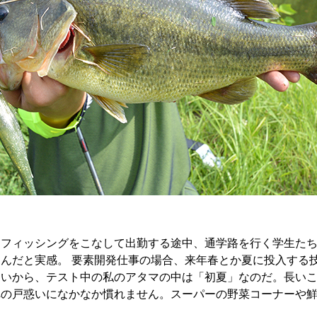
トフィッシングをこなして出勤する途中、通学路を行く学生た
んだと実感。 要素開発仕事の場合、来年春とか夏に投入する
ないから、テスト中の私のアタマの中は「初夏」なのだ。長い
への戸惑いになかなか慣れません。スーパーの野菜コーナーや