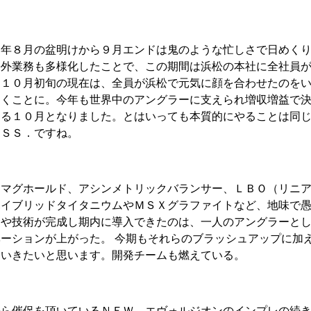
例年８月の盆明けから９月エンドは鬼のような忙しさで日めく
海外業務も多様化したことで、この期間は浜松の本社に全社員
た１０月初旬の現在は、全員が浜松で元気に顔を合わせたのを
開くことに。今年も世界中のアングラーに支えられ増収増益で
じる１０月となりました。とはいっても本質的にやることは同
ＡＳＳ．ですね。
、マグホールド、アシンメトリックバランサー、ＬＢＯ（リニ
ハイブリッドタイタニウムやＭＳＸグラファイトなど、地味で
念や技術が完成し期内に導入できたのは、一人のアングラーと
ーションが上がった。 今期もそれらのブラッシュアップに加
ていきたいと思います。開発チームも燃えている。
から催促を頂いているＮＥＷ エヴォルジオンのインプレの続