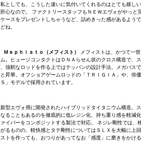
た私としても、こうした違いに気付いてくれるのはとても嬉し
肝心なので。 ファクトリースタッフもＮＥＷエヴォがやっと
ドケースをプレゼントしちゃうなど、詰めきった感があるよう
けどね。
 Ｍｅｐｈｉｓｔｏ（メフィスト）
メフィストは、かつて一世
テム。ヒュージコンタクトはＤＮＡらせん状のクロス構造で、
げ、強靭なロッドを作る上ではテッパンの設計手法。メガバス
へと昇華。オフショアゲームロッドの「ＴＲＩＧＩＡ」や、俳
ＴＳ」モデルで採用されています。
、新型エヴォ用に開発されたハイブリッドタイタニウム構造。
くなることもあるのを徹底的に低レジン化、持ち重り感を軽減
ァイバーをコンポジットする製法で対応。 ネジレ剛性では、
あがるものの、軽快感とタテ剛性についてはＳＬＸを大幅に上
ストを作っても、おつりがあってなお「感度」に磨きをかける