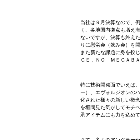
当社は９月決算なので、
く。各地国内拠点も増え
ないですが、決算も終え
りに慰労会（飲み会）を
また新たな課題に身を投
ＧＥ，ＮＯ ＭＥＧＡＢ
特に技術開発面でいえば
ー）、エヴォルジオンの
化された様々の新しい概
を垣間見た気がしてモチベ
承アイテムにも力を込め
さて、多くのアングラー