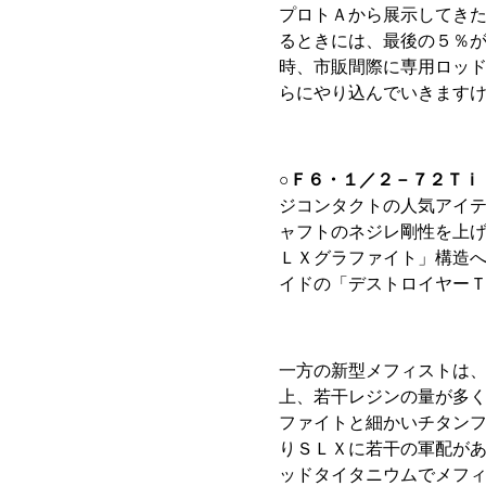
プロトＡから展示してき
るときには、最後の５％が
時、市販間際に専用ロッ
らにやり込んでいきます
○Ｆ６・１／２－７２Ｔｉ
ジコンタクトの人気アイ
ャフトのネジレ剛性を上
ＬＸグラファイト」構造
イドの「デストロイヤー
一方の新型メフィストは
上、若干レジンの量が多
ファイトと細かいチタンフ
りＳＬＸに若干の軍配が
ッドタイタニウムでメフィ