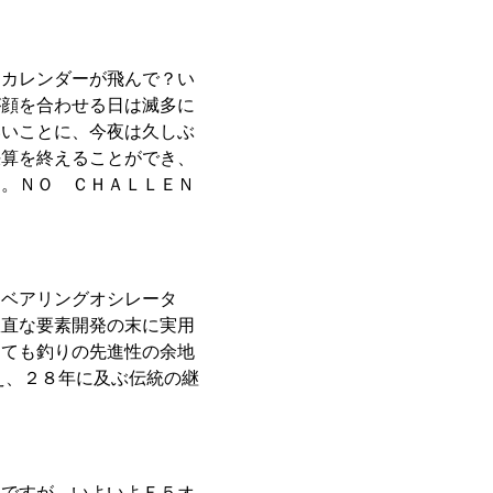
りカレンダーが飛んで？い
が顔を合わせる日は滅多に
いいことに、今夜は久しぶ
決算を終えることができ、
じ。ＮＯ ＣＨＡＬＬＥＮ
アベアリングオシレータ
愚直な要素開発の末に実用
しても釣りの先進性の余地
え、２８年に及ぶ伝統の継
きですが、いよいよＦ５オ