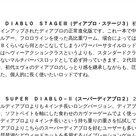
ｉ ＤＩＡＢＬＯ ＳＴＡＧＥⅢ（ディアブロ・ステージ３）
初
ラインアップされたディアブロの正常進化版です。これ一本で
系ルアー、フロロラインを使った高比重ワーム、場合によって
５Ｂくらいなら何とかこなしてしまうパワーバーサタイルロッ
スはへヴィーアクションクラスというよりも、スタンダードク
せないマルチパーパスロッドとして必ず持っていきます。２代
で、初代エヴォのディアブロのしっとり感を継承しながらも、
した。個人的に長く使いたいロッドですね。
ｉ ＳＵＰＥＲ ＤＩＡＢＬＯ－Ⅱ（スーパーディアブロ２）
２
ナルディアブロよりも４インチ長いロングバージョン。ディア
で、ソフトベイトを軸にした食わせのカヴァーゲームでよく使
くディアブロより４インチ長いという持ち重りの重さを払拭し
アブロよりこちらのスーパーディアブロを好むユーザーも多い
、琵琶湖などウィードカットを多用するバイブレーションゲー