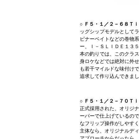
○ Ｆ５・１／２－６８Ｔ
ッグシップモデルとして
ピナーベイトなどの巻物
ー、Ｉ－ＳＬＩＤＥ１３
本の釣りでは、このクラ
身ロケなどでは絶対に外
も若干マイルドな味付け
追求して作り込んできま
○ Ｆ５・１／２－７０Ｔ
正式採用された、オリジ
ーパーで仕上げているの
なフリップ操作がしやす
主体なら、オリジナルディ
アプローチからだったら