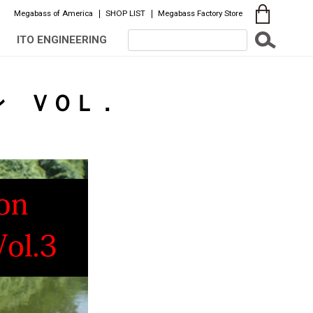
Megabass of America
SHOP LIST
Megabass Factory Store
ITO ENGINEERING
ン ＶＯＬ．