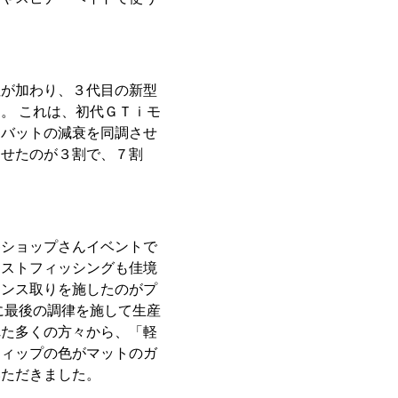
性が加わり、３代目の新型
。 これは、初代ＧＴｉモ
トバットの減衰を同調させ
させたのが３割で、７割
各ショップさんイベントで
テストフィッシングも佳境
ランス取りを施したのがプ
に最後の調律を施して生産
れた多くの方々から、「軽
ティップの色がマットのガ
いただきました。