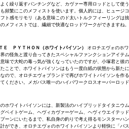
際よく繰り返すパンチングなど、カヴァー専用ロッドとして使
トも頻繁にこのメフィストを使います。個人的には、ヒュージ
ャフト感モリモリ（ある意味このド太いトルクフィーリングは
ォのメフィストでは、繊細で快適なロッドワークができますね
ＴＥ ＰＹＴＨＯＮ（ホワイトパイソン）
オロチエヴォのホワ
世界の怪魚と渡り合ってきたスペシャルファンクションアイテ
の意味で大蛇の毒っ気が強くなっていたのですが、小塚君と彼
げたことで、ホワイトパイソンはもう一度白紙の状態から新た
。なので、オロチエヴォブランドで再びホワイトパイソンを作
けてください。メガバス唯一のハイパワークロスオーバーロッ
ォのホワイトパイソンには、新製法のハイブリッドタイタニウ
ッグベイトゲーム、ヘヴィカヴァーゲーム、ヘヴィウエイテッ
スプーンにいたるまで、私自身の釣りで考え得るモンスターハ
設計ができ、オロチエヴォのホワイトパイソンより軽快に「バ