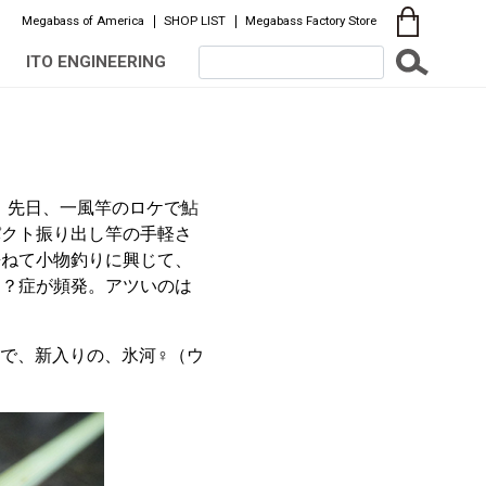
Megabass of America
SHOP LIST
Megabass Factory Store
ITO ENGINEERING
 先日、一風竿のロケで鮎
パクト振り出し竿の手軽さ
兼ねて小物釣りに興じて、
中？症が頻発。アツいのは
ドで、新入りの、氷河♀（ウ