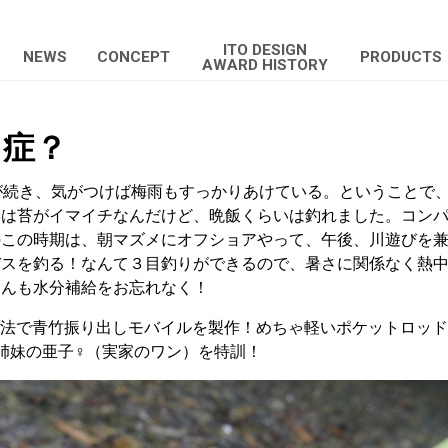
ITO DESIGN
NEWS
CONCEPT
PRODUCTS
AWARD HISTORY
中症？
が続き、気がつけば梅雨もすっかりあけている。ということで、
年は苔がイマイチなんだけど、晩飯くらいは釣れました。コン
のこの時期は、朝マズメにオフショアやって、午後、川遊びを
バスを釣る！なんて３目釣りができるので、暑さに関係なく熱
さんも水分補給をお忘れなく！
BOO製法で青竹振り出しモバイルを製作！めちゃ軽いポケットロッ
姉妹の亜子♀（実家のワン）を特訓！