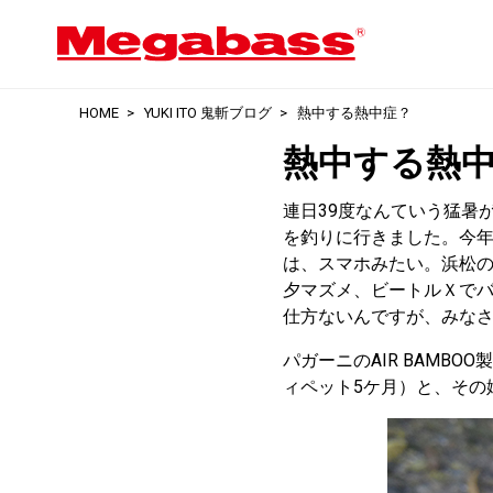
HOME
YUKI ITO 鬼斬ブログ
熱中する熱中症？
熱中する熱
連日39度なんていう猛暑
を釣りに行きました。今
は、スマホみたい。浜松
夕マズメ、ビートルＸで
仕方ないんですが、みな
パガーニのAIR BAM
ィペット5ケ月）と、その