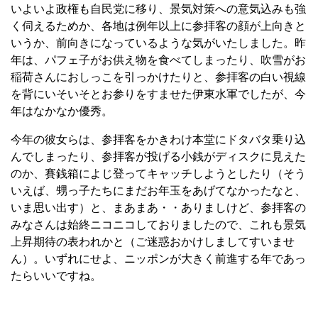
いよいよ政権も自民党に移り、景気対策への意気込みも強
く伺えるためか、各地は例年以上に参拝客の顔が上向きと
いうか、前向きになっているような気がいたしました。昨
年は、パフェ子がお供え物を食べてしまったり、吹雪がお
稲荷さんにおしっこを引っかけたりと、参拝客の白い視線
を背にいそいそとお参りをすませた伊東水軍でしたが、今
年はなかなか優秀。
今年の彼女らは、参拝客をかきわけ本堂にドタバタ乗り込
んでしまったり、参拝客が投げる小銭がディスクに見えた
のか、賽銭箱によじ登ってキャッチしようとしたり（そう
いえば、甥っ子たちにまだお年玉をあげてなかったなと、
いま思い出す）と、まあまあ・・ありましけど、参拝客の
みなさんは始終ニコニコしておりましたので、これも景気
上昇期待の表われかと（ご迷惑おかけしましてすいませ
ん）。いずれにせよ、ニッポンが大きく前進する年であっ
たらいいですね。