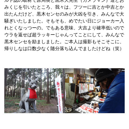
ルド誌の取材で原局長と黒木大先生（カメラマン）達とお
みくじを引いたところ、我々は、フツーに吉とか中吉とか
出たんだけど、黒木センセのみが大凶を引き、みんなで大
騒ぎいたしました。そもそも、めでたい日にジョーカー入
れとくなっつーの。でもある意味、大吉より確率低いので
ウラを返せば超ラッキーじゃんってことにして、みんなで
黒木センセを励ましました。ご本人は撮影もそこそこに、
帰りしなは口数少なく随分落ち込んでましたけどね（笑）