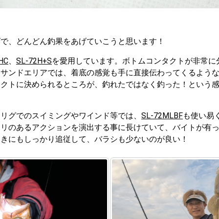
ズで、どんどん釣果をあげていこうと思います！
HC
、
SL-72H+S
を愛用しています。ボトムコンタクトが非常に
。サンドエリアでは、着底の感覚も手に直接伝わってくるよう
レクトに決められるところが、釣れたではなく釣った！という
！
トリグでのスイミングやワインド等では、
SL-72MLBF
も使い易
ハリのあるアクションを演出する事に長けていて、バイトが有
引きにもしっかり追従して、バラシも少ないのが良い！