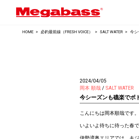
HOME
必釣最前線（FRESH VOICE）
SALT WATER
今シ
2024/04/05
岡本 順哉
SALT WATER
今シーズンも礁楽でボ
こんにちは岡本順哉です
いよいよ待ちに待った春
伊勢湾奥エリアでは、キ