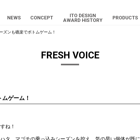
ITO DESIGN
NEWS
CONCEPT
PRODUCTS
AWARD HISTORY
ーズンも礁楽でボトムゲーム！
FRESH VOICE
トムゲーム！
。
ですね！
ジハタ、マゴチの乗っ込みシーズンを控え、気の早い個体が既