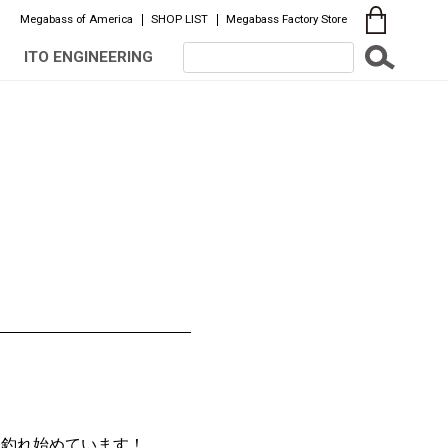
Megabass of America
SHOP LIST
Megabass Factory Store
ITO ENGINEERING
に釣れ始めています！