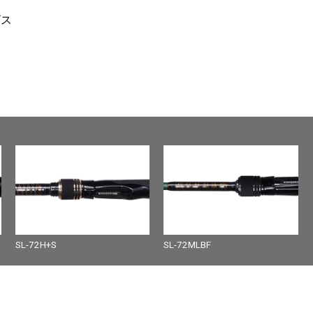
ビス
SL-72H+S
SL-72MLBF