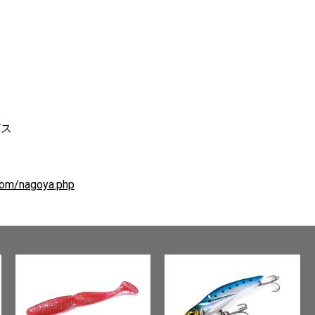
ビス
com/nagoya.php