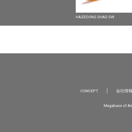
HAZEDONG SHAD SW
CONCEPT
会社情
Megabass of Am