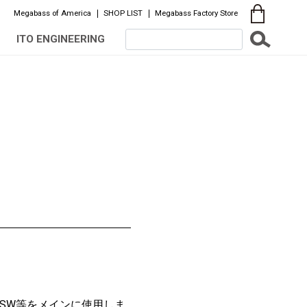
Megabass of America
SHOP LIST
Megabass Factory Store
ITO ENGINEERING
 SW
等をメインに使用しま