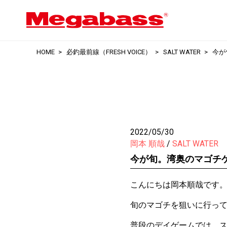
HOME
必釣最前線（FRESH VOICE）
SALT WATER
今が
2022/05/30
岡本 順哉
SALT WATER
今が旬。湾奥のマゴチ
こんにちは岡本順哉です
旬のマゴチを狙いに行っ
普段のデイゲームでは、