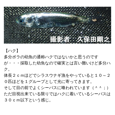
【ハク】
多分ボラの幼魚の通称ハクではないかと思うのです
が・・・採取した幼魚なので確実とは言い難いけど多分ハ
ク。
体長２ｃｍほどでシラスウナギ漁をやっていると１０～２
０匹ほどを１グループとして光に寄ってきます。
そして目の前でよくシーバスに喰われています（＾＾；）
ただ目視出来ている限りではハクに着いているシーバスは
３０ｃｍ以下という感じ。