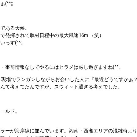
^^;;
敵である天候。
で発揮されて取材日程中の最大風速16m （笑）
す(^^;;
事前情報なしでやるにはヒラメは厳し過ぎますね(^^;;
、現場でランガンしながらお会いした人に『最近どうですかぁ
なんて考えてたんですが、スウィ～ト過ぎる考えでした。
ィールド。
グラーが海岸線に並んでいます。湘南・西湘エリアの混雑時よ