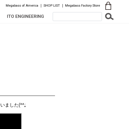
Megabass of America
SHOP LIST
Megabass Factory Store
ITO ENGINEERING
した(^^;;