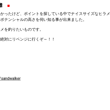
島灘
■
なかったけど、ポイントを探している中でナイスサイズなヒラ
のポテンシャルの高さを伺い知る事が出来ました。
ラメを釣りたいものです。
で絶対にリベンジに行くぞ～！！
ら
/sandwalker