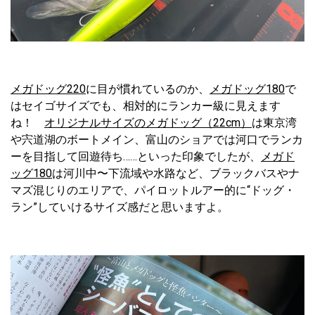
メガドッグ220
に目が慣れているのか、
メガドッグ180
で
はセイゴサイズでも、相対的にランカー級に見えます
ね！
オリジナルサイズのメガドッグ（22cm）
は東京湾
や宍道湖のボートメイン、富山のショアでは河口でランカ
ーを目指して回遊待ち……といった印象でしたが、
メガド
ッグ180
は河川中〜下流域や水路など、ブラックバスやナ
マズ混じりのエリアで、パイロットルアー的に“ドッグ・
ラン”していけるサイズ感だと思いますよ。