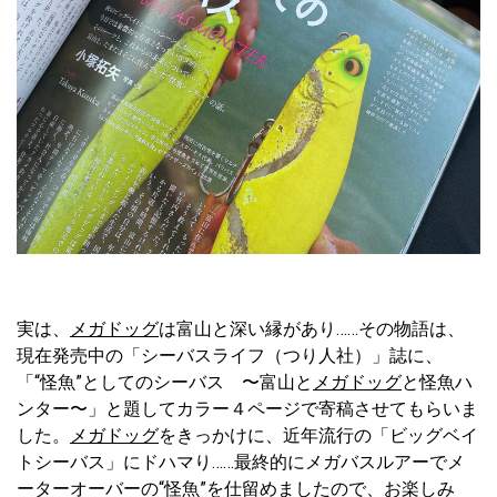
実は、
メガドッグ
は富山と深い縁があり……その物語は、
現在発売中の「シーバスライフ（つり人社）」誌に、
「“怪魚”としてのシーバス 〜富山と
メガドッグ
と怪魚ハ
ンター〜」と題してカラー４ページで寄稿させてもらいま
した。
メガドッグ
をきっかけに、近年流行の「ビッグベイ
トシーバス」にドハマり……最終的にメガバスルアーでメ
ーターオーバーの“怪魚”を仕留めましたので、お楽しみ