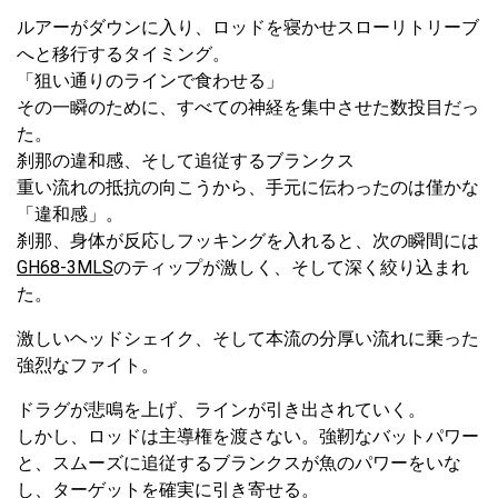
ルアーがダウンに入り、ロッドを寝かせスローリトリーブ
へと移行するタイミング。
「狙い通りのラインで食わせる」
その一瞬のために、すべての神経を集中させた数投目だっ
た。
刹那の違和感、そして追従するブランクス
重い流れの抵抗の向こうから、手元に伝わったのは僅かな
「違和感」。
刹那、身体が反応しフッキングを入れると、次の瞬間には
GH68-3MLS
のティップが激しく、そして深く絞り込まれ
た。
激しいヘッドシェイク、そして本流の分厚い流れに乗った
強烈なファイト。
ドラグが悲鳴を上げ、ラインが引き出されていく。
しかし、ロッドは主導権を渡さない。強靭なバットパワー
と、スムーズに追従するブランクスが魚のパワーをいな
し、ターゲットを確実に引き寄せる。