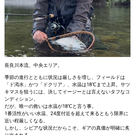
長良川本流、中央エリア。
季節の進行とともに状況は厳しさを増し、フィールドは
「ド渇水」かつ「ドクリア」、水温は18℃まで上昇。サツ
キマスを狙うには、決してイージーとは言えないタフなコ
ンディション。
だが、唯一の救いは水温が18℃と言う事。
1番活性がいい水温、24度付近を超えて来るともう限界に
近い程厳しくなる。
しかし、シビアな状況だからこそ、ギアの真価が明確に炙