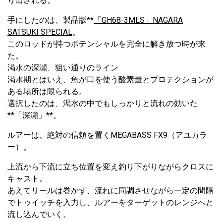
り出される。
手にしたのは、製品版**
「GH68-3MLS」NAGARA
SATSUKI SPECIAL
。
このロッドが持つポテンシャルを完全に解き放つ時が来
た。
渇水の深瀬、狙い通りのライン
渇水期とはいえ、魚が口を使う酸素量とプロテクションが
ある場所は限られる。
選択したのは、渇水の中でもしっかりと流れの効いた
**「深瀬」**。
ルアーは、絶対の信頼を置くMEGABASS FX9（アユカラ
ー）。
上流から下流に立ち位置を変え釣り下がりながらクロスに
キャスト。
あえてリールは巻かず、流れに同調させながら一定の間隔
でトゥイッチを入力し、ルアーをターゲットのレンジへと
流し込んでいく。