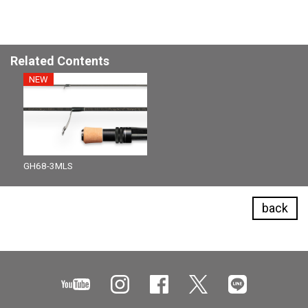
Related Contents
NEW
GH68-3MLS
back