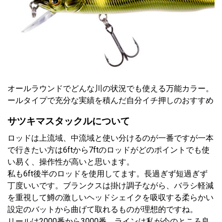
オールラウンドでどんな川の状況でも使える万能カラー。 
ールタイプで充分な実績を積んだ自分イチ押しのおすすめと
サツキマスタックルについて
ロッドは上流域、中流域と使い分けるのが一番ですが一本
で行きたい方は6ftから7ftのロッドがどのポイントでも使
い易く、操作性が高いと思います。
私も6ft後半のロッドを使用してます。長過ぎず短過ぎず
丁度いいです。ブランクスは掛け調子ながら、バラシ軽減
を重視して鱒の激しいヘッドシェイクを吸収する柔らかい
設定のバットから曲げて取れるものが理想的ですね。
リールは2000番から3000番。ラインは私が今のところ良