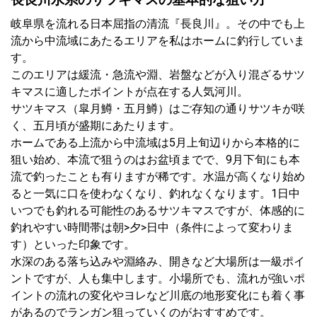
岐阜県を流れる日本屈指の清流『長良川』。その中でも上
流から中流域にあたるエリアを私はホームに釣行していま
す。
このエリアは緩流・急流や淵、岩盤などが入り混ざるサツ
キマスに適したポイントが点在する人気河川。
サツキマス（皐月鱒・五月鱒）はご存知の通りサツキが咲
く、五月頃が盛期にあたります。
ホームである上流から中流域は5月上旬辺りから本格的に
狙い始め、本流で狙うのはお盆頃までで、9月下旬にも本
流で釣ったことも有りますが稀です。水温が高くなり始め
ると一気に口を使わなくなり、釣れなくなります。1日中
いつでも釣れる可能性のあるサツキマスですが、体感的に
釣れやすい時間帯は朝>夕>日中（条件によって変わりま
す）といった印象です。
水深のある落ち込みや淵絡み、開きなど大場所は一級ポイ
ントですが、人も集中します。小場所でも、流れが強いポ
イントの流れの変化やヨレなど川底の地形変化にも着く事
があるのでランガン狙っていくのがおすすめです。