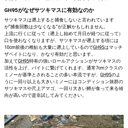
GH95がなぜサツキマスに有効なのか
サツキマスは遡上すると捕食しないと言われています
が“捕食回数は少なくなる”が正解かもしれません。
上流に行くに従って（遡上し始めて月日が経つに従って）
口を使わなくなりますが、サツキマスが遡上する頃には
10cm前後の稚鮎も大量に遡上しているので
GH95
はマッチ
ザベイトになり、かなり有効だと思います。
加えて
GH95
特有の強いロールアクションがサツキマスの
活性を上げ、バイトに繋げてくれます。通常7cmクラスの
ミノーが基準とされることの多い本流ですが、
GH95
のよ
うに一回り以上も大きいミノーにはコンディション抜群の
サツキマスや尺上アマゴ、一回り大きい鱒が食って来る傾
向が高いので是非試してみてください。