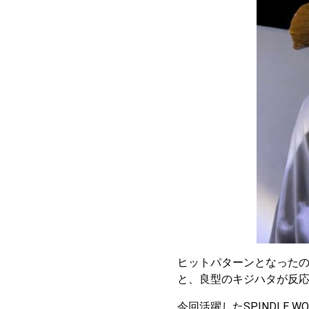
ヒットパターンとなった
と、良型のキジハタが反
今回活躍した
SPINDLE W