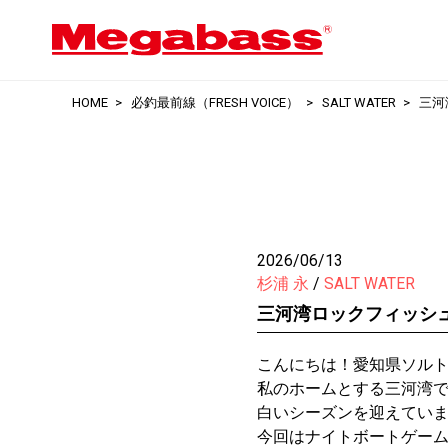
HOME
必釣最前線（FRESH VOICE）
SALT WATER
三河
2026/06/13
杉浦 永
SALT WATER
三河湾ロックフィッシ
こんにちは！愛知県ソル
私のホームとする三河湾
白いシーズンを迎えてい
今回はナイトボートゲー