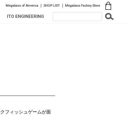
Megabass of America
SHOP LIST
Megabass Factory Store
ITO ENGINEERING
ックフィッシュゲームが面