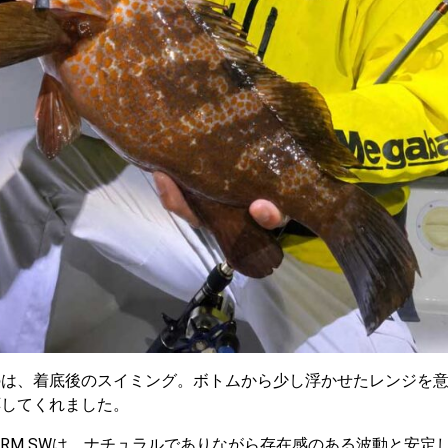
のは、着底後のスイミング。ボトムから少し浮かせたレンジを
応してくれました。
ORM SW
は、ナチュラルでありながら存在感のある波動と安定