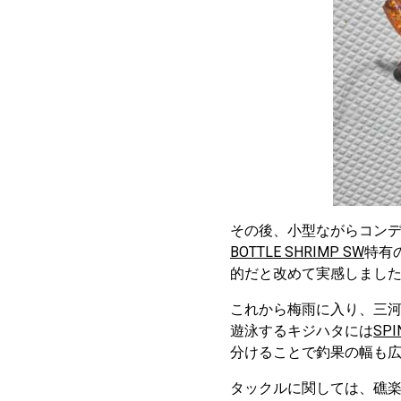
その後、小型ながらコン
BOTTLE SHRIMP SW
特有
的だと改めて実感しまし
これから梅雨に入り、三
遊泳するキジハタには
SPI
分けることで釣果の幅も
タックルに関しては、礁