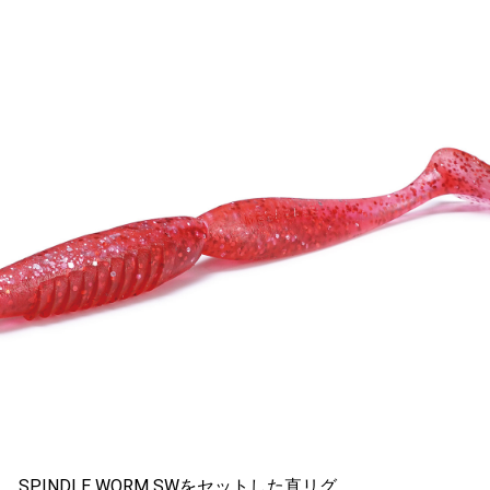
は、
SPINDLE WORM SW
をセットした直リグ。