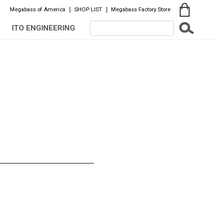
Megabass of America
SHOP LIST
Megabass Factory Store
ITO ENGINEERING
！