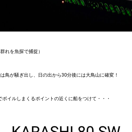
の群れを魚探で捕捉）
は鳥が騒ぎ出し、日の出から30分後には大鳥山に確変！
群でボイルしまくるポイントの近くに船をつけて・・・