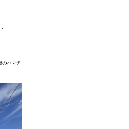
・・
後のハマチ！