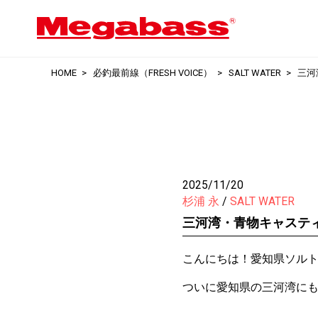
HOME
必釣最前線（FRESH VOICE）
SALT WATER
三河
2025/11/20
杉浦 永
SALT WATER
三河湾・青物キャスティ
こんにちは！愛知県ソル
ついに愛知県の三河湾に