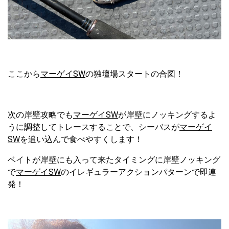
ここから
マーゲイSW
の独壇場スタートの合図！
次の岸壁攻略でも
マーゲイSW
が岸壁にノッキングするよ
うに調整してトレースすることで、シーバスが
マーゲイ
SW
を追い込んで食べやすくします！
ベイトが岸壁にも入って来たタイミングに岸壁ノッキング
で
マーゲイSW
のイレギュラーアクションパターンで即連
発！