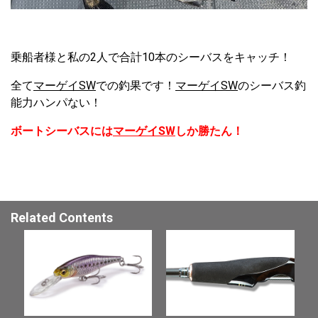
乗船者様と私の2人で合計10本のシーバスをキャッチ！
全て
マーゲイSW
での釣果です！
マーゲイSW
のシーバス釣
能力ハンパない！
ボートシーバスには
マーゲイSW
しか勝たん！
Related Contents