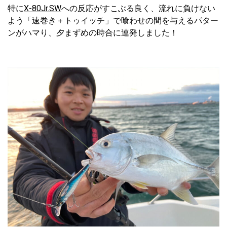
特に
X-80Jr.SW
への反応がすこぶる良く、流れに負けない
よう「速巻き＋トゥイッチ」で喰わせの間を与えるパター
ンがハマり、夕まずめの時合に連発しました！