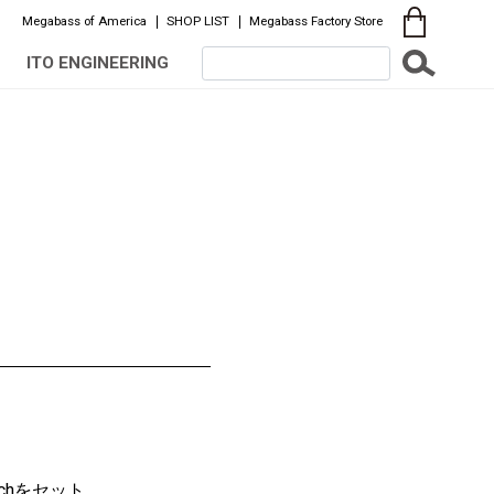
Megabass of America
SHOP LIST
Megabass Factory Store
ITO ENGINEERING
h
をセット。