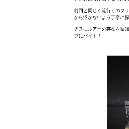
前回と同じく流行りのフ
から浮かないよう丁寧に
チヌにルアーの存在を察
プ
にバイト！！