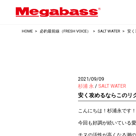
HOME
必釣最前線（FRESH VOICE）
SALT WATER
安く
2021/09/09
杉浦 永
SALT WATER
安く攻めるならこのリ
こんにちは！杉浦永です
今回も好調が続いている
チヌの活性が高くなる潮