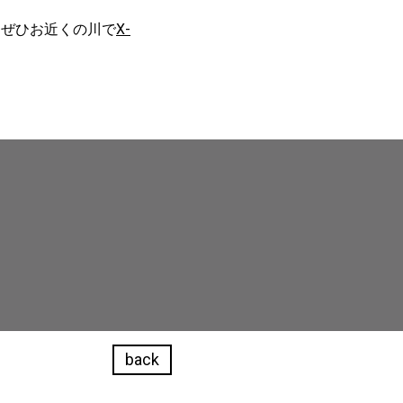
、ぜひお近くの川で
X-
back