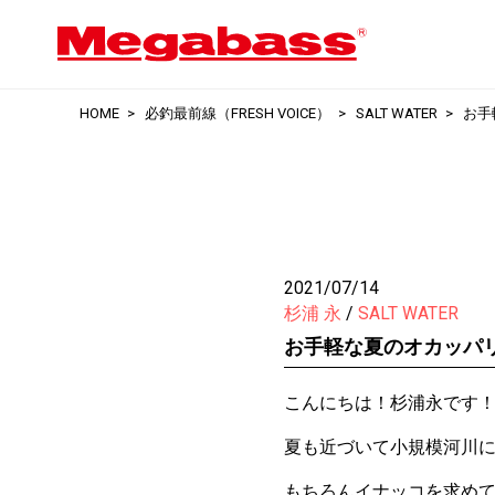
HOME
必釣最前線（FRESH VOICE）
SALT WATER
お手
2021/07/14
杉浦 永
SALT WATER
お手軽な夏のオカッパ
こんにちは！杉浦永です
夏も近づいて小規模河川
もちろんイナッコを求め