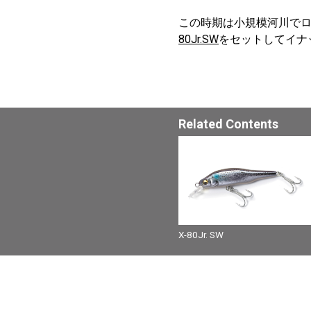
この時期は小規模河川で
80Jr.SW
をセットしてイナ
Related Contents
X-80Jr. SW