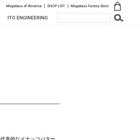
Megabass of America
SHOP LIST
Megabass Factory Store
ITO ENGINEERING
の代表的なイナッコパター