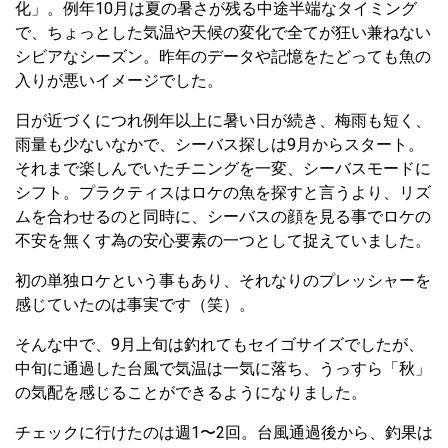
化」。例年10月は夏の暑さが残る中途半端なタイミング
で、ちょっとした気温や天候の変化で全てが狂い兼ねない
シビアなシーズン。昨年のデータや記憶をたどっても魚の
入りが悪いイメージでした。
日が近づくにつれ例年以上に暑い日が続き、梅雨も短く、
雨量も少ないなかで、シーバス探しは9月からスタート。
それまで楽しんでいたチニングを一変、シーバスモードに
シフト。プラクティスはロケの魚を探すと言うより、リズ
ムを合わせるのと同時に、シーバスの顔を見る事でロケの
不安を無くす為の安心要素の一つとして捉えていました。
初の単独ロケという事もあり、それなりのプレッシャーを
感じていたのは事実です（笑）。
そんな中で、9月上旬は釣れてもセイゴサイズでしたが、
中旬に通過した台風で気温は一気に落ち、うっすら「秋」
の気配を感じることができるようになりました。
チェックに行けたのは週1〜2回。台風通過後から、釣果は