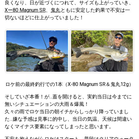
良くなり、日が近づくにつれて、サイズも上がっていき、
Xー80 Magnum SR
、
鬼丸
ともに安定した釣果で不安は一
切ないほどに仕上がっていました！
ロケ前の最終釣行での1本（X-80 Magnum SR＆鬼丸12g）
そしていざ本番！が…蓋を開けると、実釣当日は今までに
無いシチュエーションの大雨＆爆風！
久々の雨でロケ当日の朝イチからしっかり降っていまし
た…嫌な予感は見事に的中し、当日の気温、天候は間違い
なくマイナス要素になってしまったと思います。
不安を抱えながらロケはスタート。普段はクリアウォータ