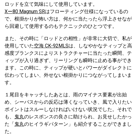
ロッドを立て気味にして使用しています。
Xー80 Magnum SR
はフローティング仕様になっているの
で、根掛かりが怖い方は、何かに当たったら浮上させなが
ら回避して使用するのもテクニックのひとつです。
また、その時に「ロッドとの相性」が非常に大切で、私が
使用していた
空海 CK-92MLS
は、しなやかなティップと高
感度ブランクスによりストラクチャーに当たった瞬間、テ
ィップが入り過ぎず、リーリングも瞬時に止める事ができ
ます。この時に、ティップが硬いとパワーがダイレクトに
伝わってしまい、外せない根掛かりにつながってしまいま
す。
１尾目をキャッチしたあとは、雨のマイナス要素が出始
め、シーバスからの反応は薄くなっていき、風で入りたい
ポイントはスルーしなければいけない状況でした。それで
も、
鬼丸
のレスポンスの良さに助けられ、お見せしたかっ
た「
鬼丸
のヒイラギパターン」も紹介することができまし
た。