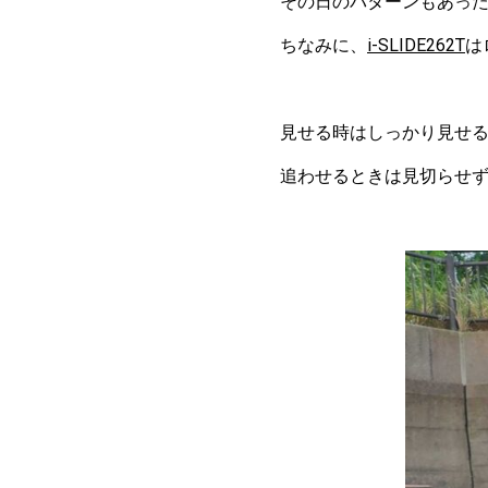
その日のパターンもあっ
ちなみに、
i-SLIDE262T
は
見せる時はしっかり見せ
追わせるときは見切らせ