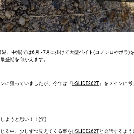
道湖、中海)では6月~7月に掛けて大型ベイト(コノシロやボラ)
が最盛期を向かえます。
インに狙っていましたが、今年は『
i-SLIDE262T
』をメインに考
しようと思い！！(笑)
感じる中、少しずつ見えてくる事を
i-SLIDE262T
と会話するよう