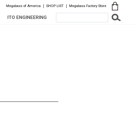
Megabass of America
SHOP LIST
Megabass Factory Store
ITO ENGINEERING