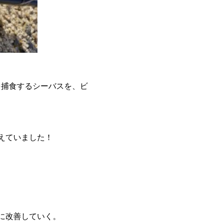
を捕食するシーバスを、ビ
えていました！
に改善していく。