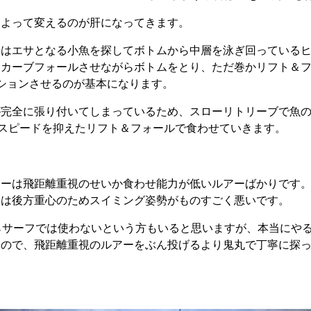
によって変えるのが肝になってきます。
合はエサとなる小魚を探してボトムから中層を泳ぎ回っている
カーブフォールさせながらボトムをとり、ただ巻かリフト＆フ
ションさせるのが基本になります。
が完全に張り付いてしまっているため、スローリトリーブで魚
ルスピードを抑えたリフト＆フォールで食わせていきます。
アーは飛距離重視のせいか食わせ能力が低いルアーばかりです
ーは後方重心のためスイミング姿勢がものすごく悪いです。
らサーフでは使わないという方もいると思いますが、本当にや
るので、飛距離重視のルアーをぶん投げるより鬼丸で丁寧に探