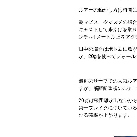
ルアーの動かし方は時間
朝マズメ、夕マズメの場
キャストして糸ふけを取り
ンチ～1メートル上をアク
日中の場合はボトムに魚
か、20gを使ってフォー
最近のサーフでの人気ル
すが、飛距離重視のルア
20ｇは飛距離が出ないか
第一ブレイクについてい
れる確率が上がります。