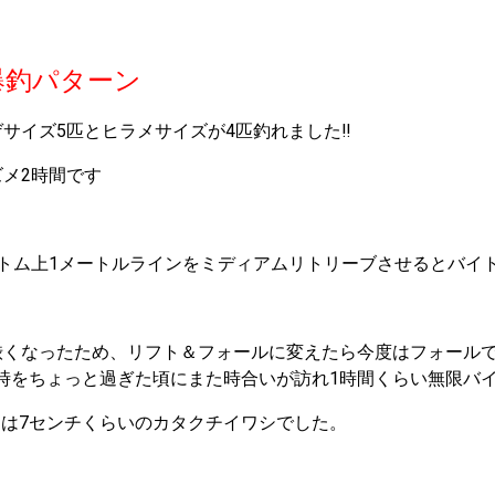
爆釣パターン
ゲサイズ5匹とヒラメサイズが4匹釣れました‼
ズメ2時間です
ボトム上1メートルラインをミディアムリトリーブさせるとバイ
渋くなったため、リフト＆フォールに変えたら今度はフォール
時をちょっと過ぎた頃にまた時合いが訪れ1時間くらい無限バ
は7センチくらいのカタクチイワシでした。