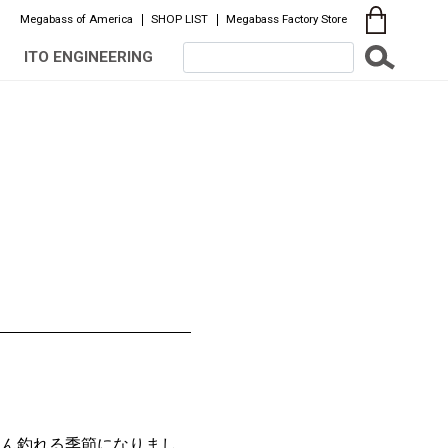
Megabass of America
SHOP LIST
Megabass Factory Store
ITO ENGINEERING
さん釣れる季節になりまし