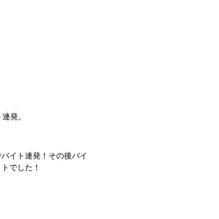
ト連発。
でバイト連発！その後バイ
イトでした！