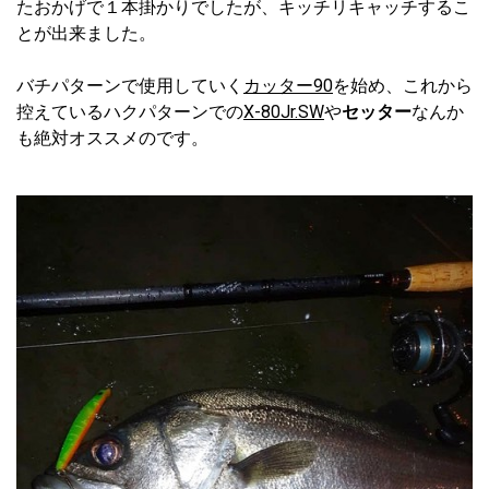
たおかげで１本掛かりでしたが、キッチリキャッチするこ
とが出来ました。
バチパターンで使用していく
カッター90
を始め、これから
控えているハクパターンでの
X-80Jr.SW
や
セッター
なんか
も絶対オススメのです。