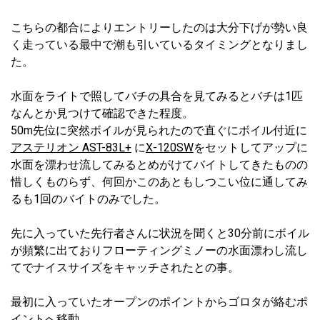
こちらの都合によりエントリーしたのは大分下げが勢い良
く走っている最中で潮も引いているタイミングとなりまし
た。
水面をライトで照してバチの具合を見てみるとバチは1匹
なんとか見つけて確認できた程度。
50m先位に突然ボイルが見られたので直ぐにボイル付近に
アステリオン AST-83L+
に
X-120SW
をセットしてアップに
水面を漂わせ流してみるとめがけてバイトしてきたものの
惜しくものらず、何回かこのあともしつこい位に通してみ
るも1回のバイトのみでした。
先に入っていた先行者さんに状況を聞くと30分前にボイル
が頻繁に出ておりフローティングミノーの水面漂わし流し
てでナイスサイズをキャッチされたとの事。
最初に入っていたオープンのポイントからゴロタが絡むポ
イントへ移動。