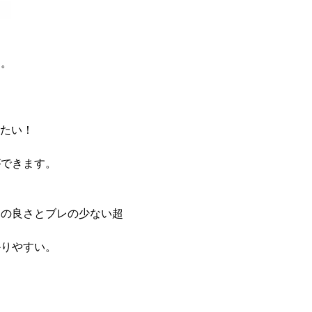
す。
したい！
ができます。
りの良さとブレの少ない超
かりやすい。