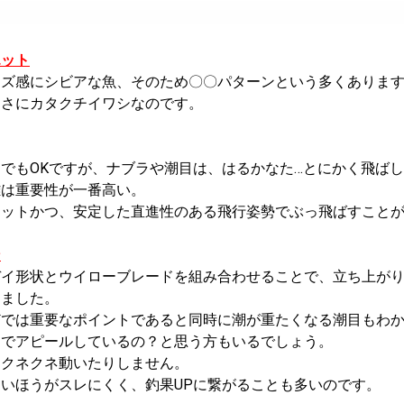
エット
イズ感にシビアな魚、そのため〇〇パターンという多くありま
まさにカタクチイワシなのです。
でもOKですが、ナブラや潮目は、はるかなた…とにかく飛ば
離は重要性が一番高い。
エットかつ、安定した直進性のある飛行姿勢でぶっ飛ばすこと
ン
デイ形状とウイローブレードを組み合わせることで、立ち上が
しました。
どでは重要なポイントであると同時に潮が重たくなる潮目もわ
けでアピールしているの？と思う方もいるでしょう。
くクネクネ動いたりしません。
いほうがスレにくく、釣果UPに繋がることも多いのです。