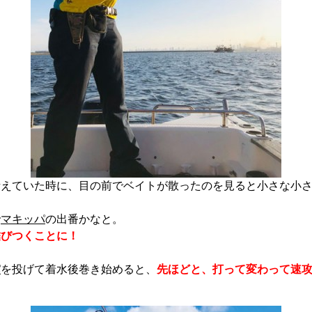
考えていた時に、目の前でベイトが散ったのを見ると小さな小
で
マキッパ
の出番かなと。
結びつくことに！
パ
を投げて着水後巻き始めると、
先ほどと、打って変わって速