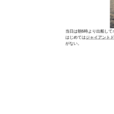
当日は朝6時より出船して
はじめては
ジャイアントド
がない。