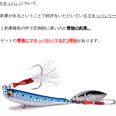
マキッパ』
について。
ず釣果が出るということで好評をいただいている
マキッパシリ
届く釣果報告の中で圧倒的に多いのが
青物の釣果。
ーゲットの
青物にマキッパがハマる3つ理由
があります。