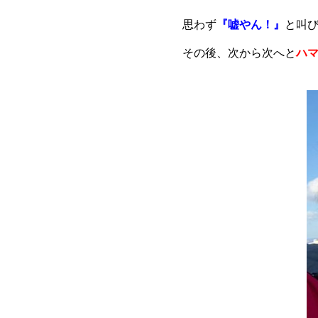
思わず
『嘘やん！』
と叫
その後、次から次へと
ハ