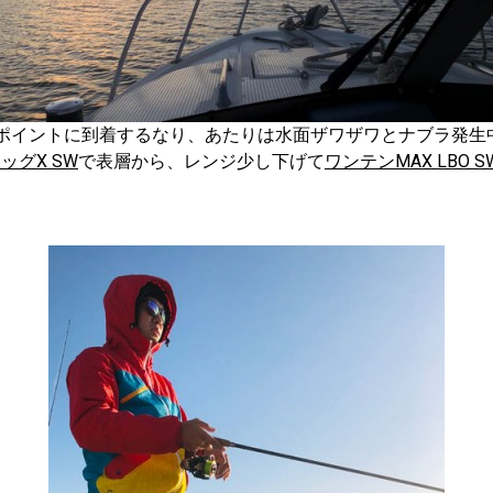
ポイントに到着するなり、あたりは水面ザワザワとナブラ発生
ッグX SW
で表層から、レンジ少し下げて
ワンテンMAX LBO S