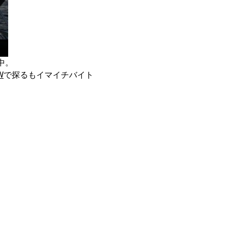
中。
W
で探るもイマイチバイト