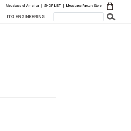
Megabass of America
SHOP LIST
Megabass Factory Store
ITO ENGINEERING