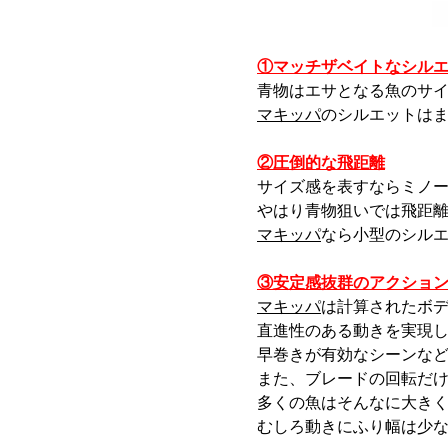
①マッチザベイトなシル
青物はエサとなる魚のサ
マキッパ
のシルエットは
②圧倒的な飛距離
サイズ感を表すならミノー
やはり青物狙いでは飛距
マキッパ
なら小型のシル
③安定感抜群のアクショ
マキッパ
は計算されたボ
直進性のある動きを実現
早巻きが有効なシーンな
また、ブレードの回転だ
多くの魚はそんなに大き
むしろ動きにふり幅は少な