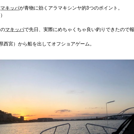
、
マキッパ
が青物に効くアラマキシンヤ的3つのポイント。
笑）
？の
マキッパ
で先日、実際にめちゃくちゃ良い釣りできたので
庫県西宮）から船を出してオフショアゲーム。