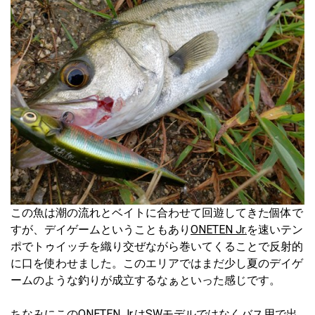
この魚は潮の流れとベイトに合わせて回遊してきた個体で
すが、デイゲームということもあり
ONETEN Jr.
を速いテン
ポでトゥイッチを織り交ぜながら巻いてくることで反射的
に口を使わせました。このエリアではまだ少し夏のデイゲ
ームのような釣りが成立するなぁといった感じです。
ちなみにこの
ONETEN Jr.
は
SWモデル
ではなくバス用で出