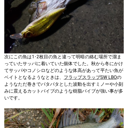
次にこの魚は1･2枚目の魚と違って明暗の絡む場所で溜ま
っていたサッパに着いていた個体でした。秋から冬にかけ
てサッパやコノシロなどのような体高があって平たい魚が
ベイトとなるようなときは、
フラップスラップSW LBO
の
ようなただ巻きでバタバタとした波動を出すミノーや小刻
みに震えるカットバイブのような樹脂バイブが強い事が多
いです。