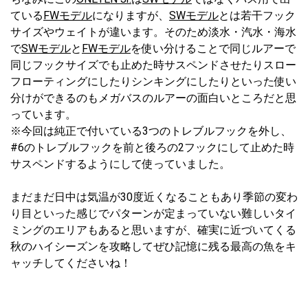
ている
FWモデル
になりますが、
SWモデル
とは若干フック
サイズやウェイトが違います。そのため淡水・汽水・海水
で
SWモデル
と
FWモデル
を使い分けることで同じルアーで
同じフックサイズでも止めた時サスペンドさせたりスロー
フローティングにしたりシンキングにしたりといった使い
分けができるのもメガバスのルアーの面白いところだと思
っています。
※今回は純正で付いている3つのトレブルフックを外し、
#6のトレブルフックを前と後ろの2フックにして止めた時
サスペンドするようにして使っていました。
まだまだ日中は気温が30度近くなることもあり季節の変わ
り目といった感じでパターンが定まっていない難しいタイ
ミングのエリアもあると思いますが、確実に近づいてくる
秋のハイシーズンを攻略してぜひ記憶に残る最高の魚をキ
ャッチしてくださいね！