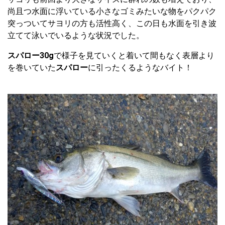
尚且つ水面に浮いている小さなゴミみたいな物をパクパク
突っついてサヨリの方も活性高く、この日も水面を引き波
立てて泳いでいるような状況でした。
スパロー30g
で様子を見ていくと着いて間もなく表層より
を巻いていた
スパロー
に引ったくるようなバイト！