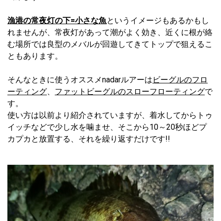
漁港の常夜灯の下=小さな魚
というイメージもあるかもし
れませんが、常夜灯があって潮がよく効き、近くに根が絡
む場所では良型のメバルが回遊してきてトップで狙えるこ
ともあります。
そんなときに使うオススメnadarルアーは
ビーグルのフロ
ーティング
、
ファットビーグルのスローフローティング
で
す。
使い方は以前より紹介されていますが、着水してからトゥ
イッチなどで少し水を噛ませ、そこから10～20秒ほどプ
カプカと放置する、それを繰り返すだけです!!