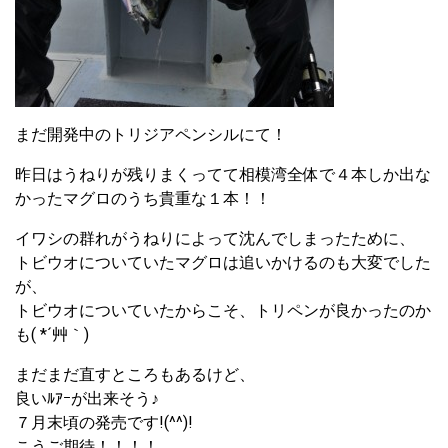
まだ開発中のトリジアペンシルにて！
昨日はうねりが残りまくってて相模湾全体で４本しか出な
かったマグロのうち貴重な１本！！
イワシの群れがうねりによって沈んでしまったために、
トビウオについていたマグロは追いかけるのも大変でした
が、
トビウオについていたからこそ、トリペンが良かったのか
も( *´艸｀)
まだまだ直すところもあるけど、
良いﾙｱｰが出来そう♪
７月末頃の発売です!(^^)!
こうご期待！！！！