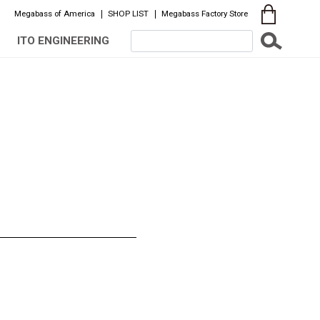
Megabass of America
SHOP LIST
Megabass Factory Store
ITO ENGINEERING