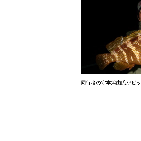
同行者の守本篤由氏がビ