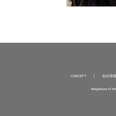
CONCEPT
会社情
Megabass of Am