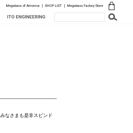
Megabass of America
SHOP LIST
Megabass Factory Store
ITO ENGINEERING
。みなさまも是非スピンド