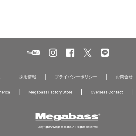
報
採用情報
プライバシーポリシー
お問合せ
erica
Megabass Factory Store
Overseas Contact
Copyright © Megabass inc. All Rights Reserved.