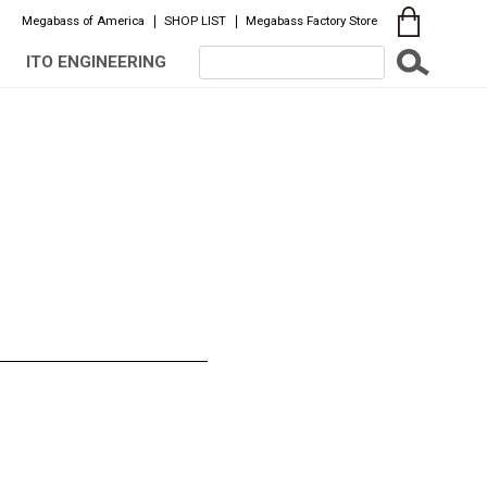
Megabass of America
SHOP LIST
Megabass Factory Store
ITO ENGINEERING