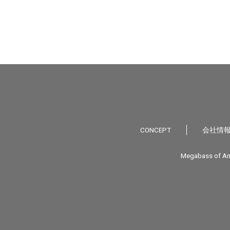
CONCEPT
会社情
Megabass of Am