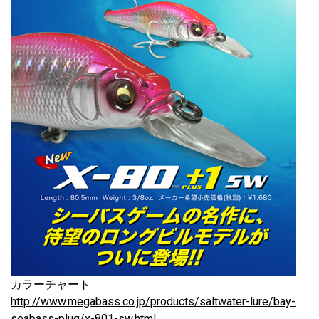
カラーチャート
http://www.megabass.co.jp/products/saltwater-lure/bay-
seabass-plug/x-801-sw.html