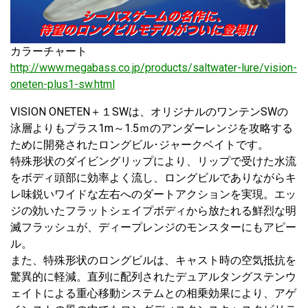
カラーチャート
http://www.megabass.co.jp/products/saltwater-lure/vision-
oneten-plus1-sw.html
VISION ONETEN＋１SWは、オリジナルのワンテンSWの
泳層よりもプラス1m～1.5ｍのアンダーレンジを攻略する
ために開発されたロングビル･ジャークベイトです。
特殊形状のダイビングリップにより、リップで受けた水流
をボディ頭部に効率よく流し、ロングビルでありながらキ
レ味鋭いワイドな左右へのダートアクションを実現。エッ
ジの効いたフラットシェイプボディから放たれる鮮烈な明
滅フラッシュが、ディープレンジのモンスターにもアピー
ル。
また、特殊形状のロングビルは、キャスト時の空気抵抗を
驚異的に軽減。直列に配列されたデュアルタングステンウ
ェイトによる重心移動システムとの相乗効果により、アゲ