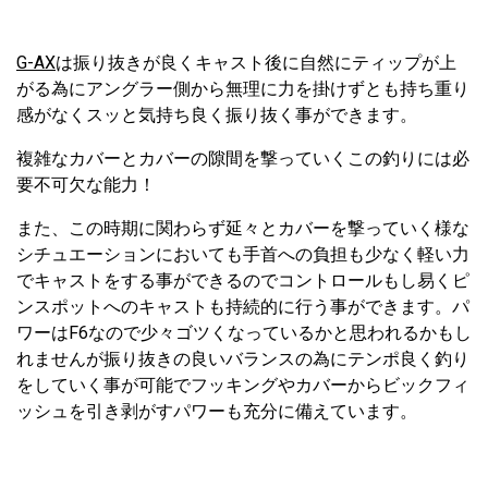
G-AX
は振り抜きが良くキャスト後に自然にティップが上
がる為にアングラー側から無理に力を掛けずとも持ち重り
感がなくスッと気持ち良く振り抜く事ができます。
複雑なカバーとカバーの隙間を撃っていくこの釣りには必
要不可欠な能力！
また、この時期に関わらず延々とカバーを撃っていく様な
シチュエーションにおいても手首への負担も少なく軽い力
でキャストをする事ができるのでコントロールもし易くピ
ンスポットへのキャストも持続的に行う事ができます。パ
ワーはF6なので少々ゴツくなっているかと思われるかもし
れませんが振り抜きの良いバランスの為にテンポ良く釣り
をしていく事が可能でフッキングやカバーからビックフィ
ッシュを引き剥がすパワーも充分に備えています。