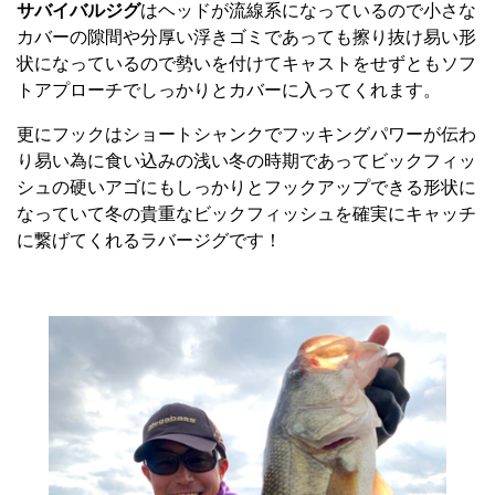
サバイバルジグ
はヘッドが流線系になっているので小さな
カバーの隙間や分厚い浮きゴミであっても擦り抜け易い形
状になっているので勢いを付けてキャストをせずともソフ
トアプローチでしっかりとカバーに入ってくれます。
更にフックはショートシャンクでフッキングパワーが伝わ
り易い為に食い込みの浅い冬の時期であってビックフィッ
シュの硬いアゴにもしっかりとフックアップできる形状に
なっていて冬の貴重なビックフィッシュを確実にキャッチ
に繋げてくれるラバージグです！