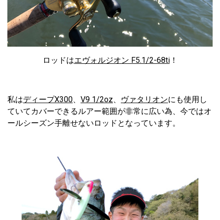
ロッドは
エヴォルジオン F5.1/2-68ti
！
私は
ディープX300
、
V9 1/2oz
、
ヴァタリオン
にも使用し
ていてカバーできるルアー範囲が非常に広い為、今ではオ
ールシーズン手離せないロッドとなっています。