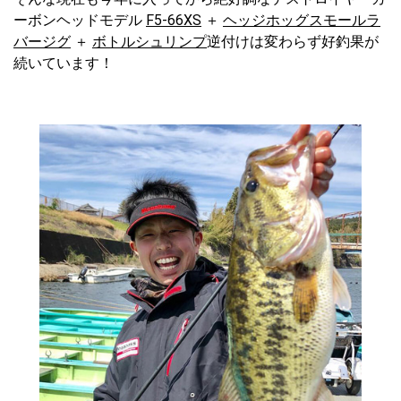
ーボンヘッドモデル
F5-66XS
＋
ヘッジホッグスモールラ
バージグ
＋
ボトルシュリンプ
逆付けは変わらず好釣果が
続いています！