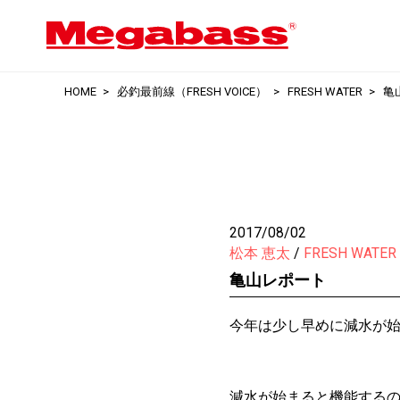
HOME
必釣最前線（FRESH VOICE）
FRESH WATER
亀
2017/08/02
松本 恵太
FRESH WATER
亀山レポート
今年は少し早めに減水が
減水が始まると機能する